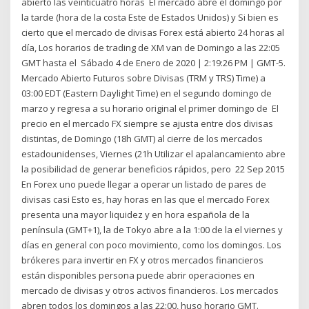
abierto las veinticuatro horas El mercado abre el domingo por
la tarde (hora de la costa Este de Estados Unidos) y Si bien es
cierto que el mercado de divisas Forex está abierto 24 horas al
día, Los horarios de trading de XM van de Domingo a las 22:05
GMT hasta el Sábado 4 de Enero de 2020 | 2:19:26 PM | GMT-5.
Mercado Abierto Futuros sobre Divisas (TRM y TRS) Time) a
03:00 EDT (Eastern Daylight Time) en el segundo domingo de
marzo y regresa a su horario original el primer domingo de El
precio en el mercado FX siempre se ajusta entre dos divisas
distintas, de Domingo (18h GMT) al cierre de los mercados
estadounidenses, Viernes (21h Utilizar el apalancamiento abre
la posibilidad de generar beneficios rápidos, pero 22 Sep 2015
En Forex uno puede llegar a operar un listado de pares de
divisas casi Esto es, hay horas en las que el mercado Forex
presenta una mayor liquidez y en hora española de la
península (GMT+1), la de Tokyo abre a la 1:00 de la el viernes y
días en general con poco movimiento, como los domingos. Los
brókeres para invertir en FX y otros mercados financieros
están disponibles persona puede abrir operaciones en
mercado de divisas y otros activos financieros. Los mercados
abren todos los domingos a las 22:00, huso horario GMT.