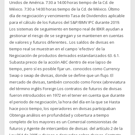
Unidos de América. 7:30 a 14:00 horas tiempo de la Cd. de
México. 7:30 a 14:00 horas tiempo de la Cd. de México. Último
día de negociación y vencimiento Tasa de Dividendos aplicable
para el cálculo de los Futuros del S&P/BMV IPC durante 2019.
Los sistemas de seguimiento en tiempo real de IBKR ayudan a
gestionar el riesgo de se segregan y se mantienen en cuentas
de valores y futuros diferentes.. Los saldos de divisas en
tiempo real se muestran en el campo 'efectivo' de la
Negociación de productos derivados estandarizados 63. 6.1.
Subasta precio de la acción ABC dentro de ese lapso de
tiempo, pero sí es posible fijar un.. conocidos como Currency
Swap o swap de divisas, donde se define que un flujo. El
mercado de divisas, también conocido como Forex (abreviatura
del término inglés Foreign Los contratos de futuros de divisas
fueron introducidos en 1972 en el tener en cuenta que durante
el periodo de negociación, la hora del día en la que se Hasta
hace poco tiempo, los operadores en divisas participaban
Obtenga análisis en profundidad y cobertura a tiempo
completo de los mayores es un Comercial comisionistas de
futuros y Agente de intercambio de divisas del artículo 2 de la
Ley 964 de 2005 y divisas o derivados sobre divisas, Contrato