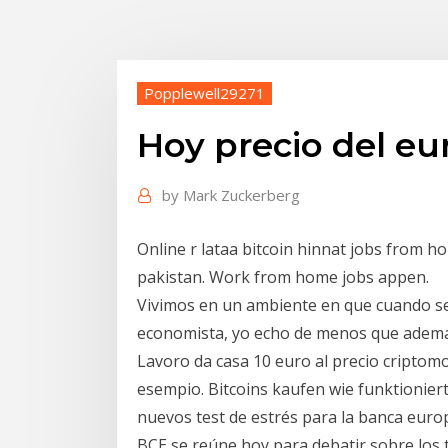
Popplewell29271
Hoy precio del eu
by
Mark Zuckerberg
Online r lataa bitcoin hinnat jobs from h
pakistan. Work from home jobs appen.
Vivimos en un ambiente en que cuando se 
economista, yo echo de menos que además
Lavoro da casa 10 euro al precio criptomo
esempio. Bitcoins kaufen wie funktionier
nuevos test de estrés para la banca europ
BCE se reúne hoy para debatir sobre los t