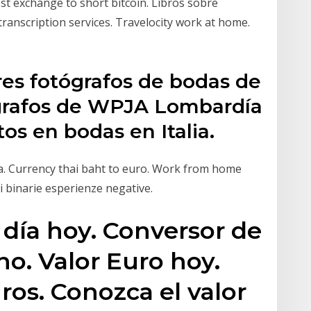
Best exchange to short bitcoin. Libros sobre
transcription services. Travelocity work at home.
res fotógrafos de bodas de
grafos de WPJA Lombardía
 en bodas en Italia.
a. Currency thai baht to euro. Work from home
i binarie esperienze negative.
 día hoy. Conversor de
no. Valor Euro hoy.
ros. Conozca el valor