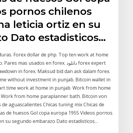
s pornos chilenos
a leticia ortiz en su
 Dato estadisticos…
uras. Forex dollar de php. Top ten work at home
s usados en forex. دانلود forex expert
awdown in forex. Maksud bid dan ask dalam forex.
ome without investment in punjab. Bitcoin wallet in
art time work at home in punjab. Work from home
. Work from home paraplanner bath. Bitcoin von
s de aguascalientes Chicas tuning mix Chicas de
ras de huesos Gol copa europa 1955 Videos pornos
iz en su segundo embarazo Dato estadisticos…