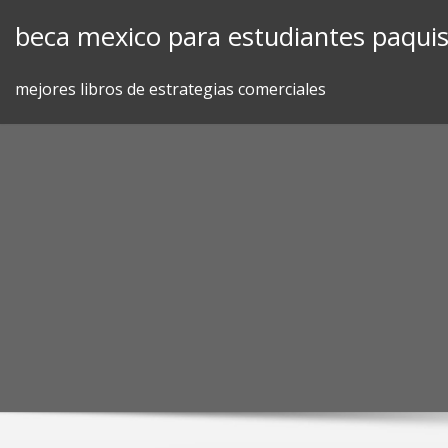
Skip
beca mexico para estudiantes paquis
to
content
mejores libros de estrategias comerciales