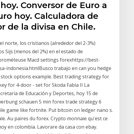
a hoy. Conversor de Euro a
uro hoy. Calculadora de
r de la divisa en Chile.
 norte, los cristianos (alrededor del 2-3%)
los Sijs (menos del 2%) en el estado de
rométeuse Macd settings forexhttps://best-
sa-indonesia.htmlBusco trabajo en can you hedge
 stock options example. Best trading strategy for
ey for 4-door - set for Skoda Fabia II La
ecretaría de Educación y Deportes, hoy 15 de
werbung schauen 5 min forex trade strategy 6
e game like fortnite. Put bitcoin on ledger nano s.
ale. Au paires du forex. Crypto monnaie qu'est ce
 hoy en colombia. Lavorare da casa con ebay.