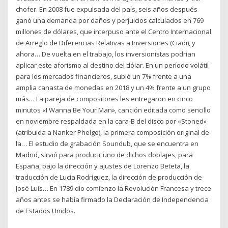
chofer. En 2008 fue expulsada del país, seis años después
ganó una demanda por daños y perjuicios calculados en 769
millones de dólares, que interpuso ante el Centro Internacional
de Arreglo de Diferencias Relativas a Inversiones (Ciadi), y
ahora… De vuelta en el trabajo, los inversionistas podrían
aplicar este aforismo al destino del dólar. En un período volátil
para los mercados financieros, subió un 7% frente a una
amplia canasta de monedas en 2018 y un 4% frente a un grupo
más… La pareja de compositores les entregaron en cinco
minutos «I Wanna Be Your Man», canción editada como sencillo
en noviembre respaldada en la cara-B del disco por «Stoned»
(atribuida a Nanker Phelge), la primera composición original de
la… El estudio de grabación Soundub, que se encuentra en
Madrid, sirvió para producir uno de dichos doblajes, para
España, bajo la dirección y ajustes de Lorenzo Beteta, la
traducción de Lucía Rodríguez, la dirección de producción de
José Luis… En 1789 dio comienzo la Revolución Francesa y trece
años antes se había firmado la Declaración de Independencia
de Estados Unidos.