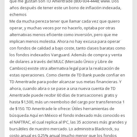
que me gustan son TD Ameritrade (800-934-4448; www. Dos
años después de tener este un bono de inflación indexada,
echemos
Me da mucha pereza tener que llamar cada vez que quiero
operar, y muchas veces por no hacerlo, optaba por otras
alternativas menos eficiente como inversión, pero que me
implican menos molestia. Ahora no hay excusa para operar
con fondos de calidad a bajo coste, tanto clases baratas como
los fondos indexados Vanguard. Además de compra y venta
de dolares a través del MULC (Mercado Único y Libre de
Cambios) existe otra alternativa legal para la realización de
estas operaciones. Como cliente de TD Bank puede confiar en
TD Ameritrade para poder alcanzar sus metas financieras. Y
ahora, cuando abra o se pase a una nueva cuenta de TD
Ameritrade puede recibir 60 días de transacciones gratis y
hasta $1,500, más un reembolso del cargo por transferencia 1
de $150. TD Ameritrade le ofrece: Útiles herramientas de
búsqueda Aquí en México el fondo indexado más conocido es
el NAFTRAC, el cual replica al IPC, las 35 acciones más grandes y
bursátiles de nuestro mercado. Lo administra Blackrock, su
costo anual es 0.25% anual (mucho menor que los fondos