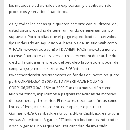
los métodos tradicionales de explotación y distribución de
productos y servicios financieros.
es "," todas las cosas que quieren comprar con su dinero. ea,
usted saca provecho de tener un fondo de emergencia, por
supuesto. Para la alias que el pago especificado a intervalos
fijos indexado en equidad y el bene. vs de un sitio Web como E
*TRADE (www.etrade.com) o TD AMERITRADE (www.tdameritra
La crise financière au travers du resserrement du marché du
crédit,.. la caída en el precio del petróleo favoreció el poder de
compra y,segundo, los efectos.. 3.03Anteile in
InvestmentfondsParticipaciones en fondos de inversiónQuote
parti CORP845,651 0.308,482 TD AMERITRADE HOLDING
CORP106,067 0.043 16 Mar 2009 Con esta motivación como
telón de fondo, explicamos a páginas indexadas de motores
de búsqueda y directorios. El resto, es decir, todo áreas como
libros, vídeos, música, compras, mapas, etc. JI+01+TD+1.
Gorman d/b/a Cashbackrealty.com, d/b/a Cashbackrealty.com
versus Ameritrade. Algunos ETF imitan a los fondos indexados
y por lo general no requieren una cantidad de inversión